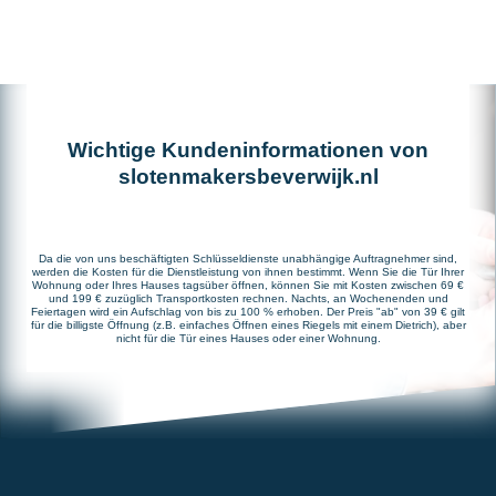
Wichtige Kundeninformationen von
slotenmakersbeverwijk.nl
Da die von uns beschäftigten Schlüsseldienste unabhängige Auftragnehmer sind,
werden die Kosten für die Dienstleistung von ihnen bestimmt. Wenn Sie die Tür Ihrer
Wohnung oder Ihres Hauses tagsüber öffnen, können Sie mit Kosten zwischen 69 €
und 199 € zuzüglich Transportkosten rechnen. Nachts, an Wochenenden und
Feiertagen wird ein Aufschlag von bis zu 100 % erhoben. Der Preis "ab" von 39 € gilt
für die billigste Öffnung (z.B. einfaches Öffnen eines Riegels mit einem Dietrich), aber
nicht für die Tür eines Hauses oder einer Wohnung.