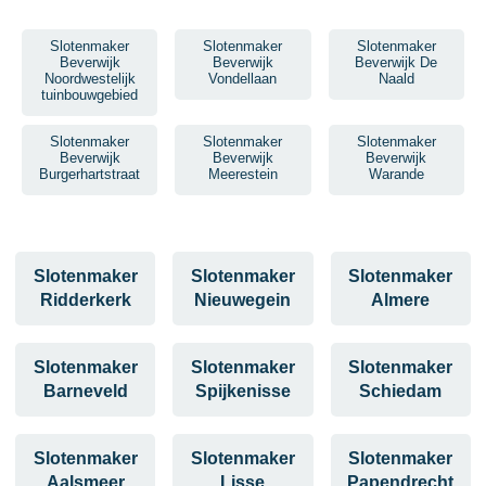
Slotenmaker
Slotenmaker
Slotenmaker
Beverwijk
Beverwijk
Beverwijk De
Noordwestelijk
Vondellaan
Naald
tuinbouwgebied
Slotenmaker
Slotenmaker
Slotenmaker
Beverwijk
Beverwijk
Beverwijk
Burgerhartstraat
Meerestein
Warande
Slotenmaker
Slotenmaker
Slotenmaker
Ridderkerk
Nieuwegein
Almere
Slotenmaker
Slotenmaker
Slotenmaker
Barneveld
Spijkenisse
Schiedam
Slotenmaker
Slotenmaker
Slotenmaker
Aalsmeer
Lisse
Papendrecht