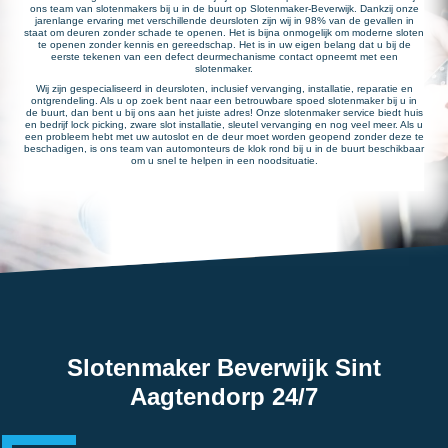
ons team van slotenmakers bij u in de buurt op Slotenmaker-Beverwijk. Dankzij onze
jarenlange ervaring met verschillende deursloten zijn wij in 98% van de gevallen in
staat om deuren zonder schade te openen. Het is bijna onmogelijk om moderne sloten
te openen zonder kennis en gereedschap. Het is in uw eigen belang dat u bij de
eerste tekenen van een defect deurmechanisme contact opneemt met een
slotenmaker.
Wij zijn gespecialiseerd in deursloten, inclusief vervanging, installatie, reparatie en
ontgrendeling. Als u op zoek bent naar een betrouwbare spoed slotenmaker bij u in
de buurt, dan bent u bij ons aan het juiste adres! Onze slotenmaker service biedt huis
en bedrijf lock picking, zware slot installatie, sleutel vervanging en nog veel meer. Als u
een probleem hebt met uw autoslot en de deur moet worden geopend zonder deze te
beschadigen, is ons team van automonteurs de klok rond bij u in de buurt beschikbaar
om u snel te helpen in een noodsituatie.
Slotenmaker Beverwijk Sint
Aagtendorp 24/7