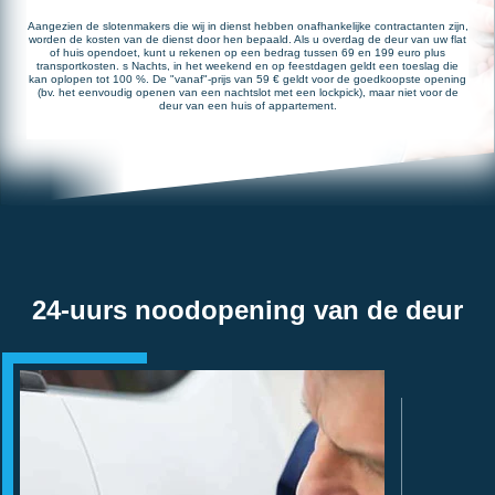
Aangezien de slotenmakers die wij in dienst hebben onafhankelijke contractanten zijn,
worden de kosten van de dienst door hen bepaald. Als u overdag de deur van uw flat
of huis opendoet, kunt u rekenen op een bedrag tussen 69 en 199 euro plus
transportkosten. s Nachts, in het weekend en op feestdagen geldt een toeslag die
kan oplopen tot 100 %. De "vanaf"-prijs van 59 € geldt voor de goedkoopste opening
(bv. het eenvoudig openen van een nachtslot met een lockpick), maar niet voor de
deur van een huis of appartement.
24-uurs noodopening van de deur