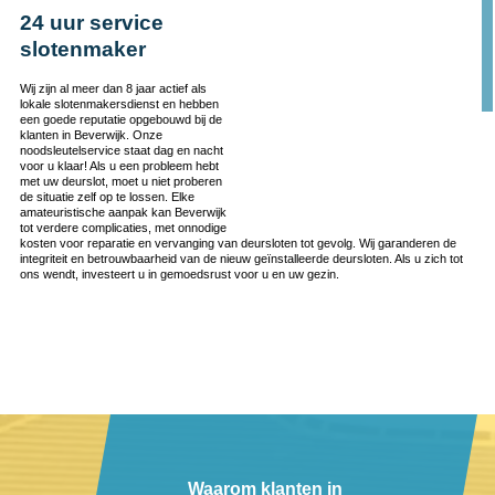
24 uur service
slotenmaker
Wij zijn al meer dan 8 jaar actief als
lokale slotenmakersdienst en hebben
een goede reputatie opgebouwd bij de
klanten in Beverwijk. Onze
noodsleutelservice staat dag en nacht
voor u klaar! Als u een probleem hebt
met uw deurslot, moet u niet proberen
de situatie zelf op te lossen. Elke
amateuristische aanpak kan Beverwijk
tot verdere complicaties, met onnodige
kosten voor reparatie en vervanging van deursloten tot gevolg. Wij garanderen de
integriteit en betrouwbaarheid van de nieuw geïnstalleerde deursloten. Als u zich tot
ons wendt, investeert u in gemoedsrust voor u en uw gezin.
Waarom klanten in