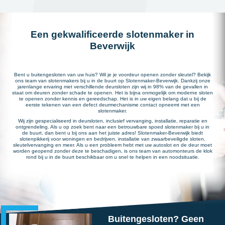
Een gekwalificeerde slotenmaker in
Beverwijk
Bent u buitengesloten van uw huis? Wil je je voordeur openen zonder sleutel? Bekijk
ons team van slotenmakers bij u in de buurt op Slotenmaker-Beverwijk. Dankzij onze
jarenlange ervaring met verschillende deursloten zijn wij in 98% van de gevallen in
staat om deuren zonder schade te openen. Het is bijna onmogelijk om moderne sloten
te openen zonder kennis en gereedschap. Het is in uw eigen belang dat u bij de
eerste tekenen van een defect deurmechanisme contact opneemt met een
slotenmaker.
Wij zijn gespecialiseerd in deursloten, inclusief vervanging, installatie, reparatie en
ontgrendeling. Als u op zoek bent naar een betrouwbare spoed slotenmaker bij u in
de buurt, dan bent u bij ons aan het juiste adres! Slotenmaker-Beverwijk biedt
slotenpikkerij voor woningen en bedrijven, installatie van zwaarbeveiligde sloten,
sleutelvervanging en meer. Als u een probleem hebt met uw autoslot en de deur moet
worden geopend zonder deze te beschadigen, is ons team van automonteurs de klok
rond bij u in de buurt beschikbaar om u snel te helpen in een noodsituatie.
Buitengesloten? Geen