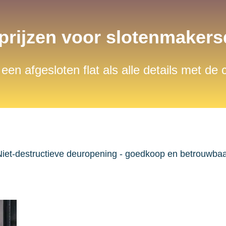
 prijzen voor slotenmaker
 een afgesloten flat als alle details met de
iet-destructieve deuropening - goedkoop en betrouwba