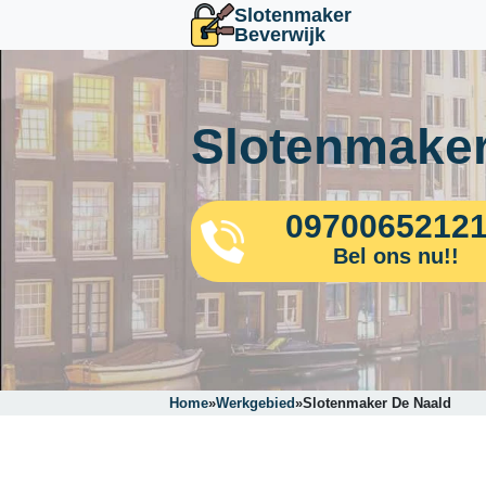
Slotenmaker
Beverwijk
Slotenmaker
0970065212
Bel ons nu!!
Home
»
Werkgebied
»
Slotenmaker De Naald