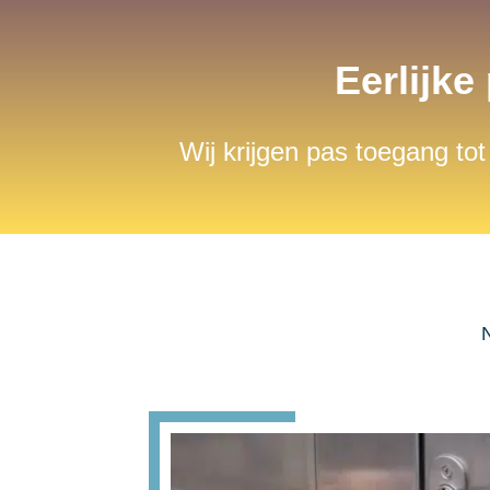
Eerlijke
Wij krijgen pas toegang tot
N