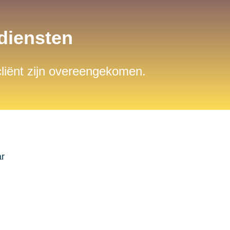
sdiensten
 cliënt zijn overeengekomen.
ar