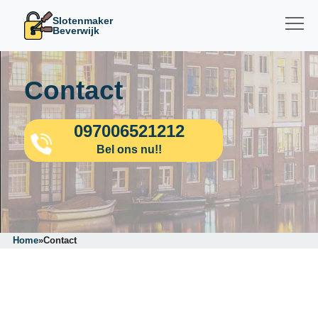
Slotenmaker
Beverwijk
Contact
097006521212
Bel ons nu!!
Home
»
Contact