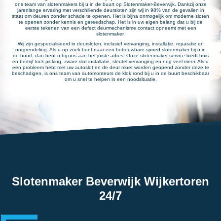
ons team van slotenmakers bij u in de buurt op Slotenmaker-Beverwijk. Dankzij onze
jarenlange ervaring met verschillende deursloten zijn wij in 98% van de gevallen in
staat om deuren zonder schade te openen. Het is bijna onmogelijk om moderne sloten
te openen zonder kennis en gereedschap. Het is in uw eigen belang dat u bij de
eerste tekenen van een defect deurmechanisme contact opneemt met een
slotenmaker.
Wij zijn gespecialiseerd in deursloten, inclusief vervanging, installatie, reparatie en
ontgrendeling. Als u op zoek bent naar een betrouwbare spoed slotenmaker bij u in
de buurt, dan bent u bij ons aan het juiste adres! Onze slotenmaker service biedt huis
en bedrijf lock picking, zware slot installatie, sleutel vervanging en nog veel meer. Als u
een probleem hebt met uw autoslot en de deur moet worden geopend zonder deze te
beschadigen, is ons team van automonteurs de klok rond bij u in de buurt beschikbaar
om u snel te helpen in een noodsituatie.
Slotenmaker Beverwijk Wijkertoren
24/7