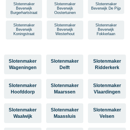
Slotenmaker
Slotenmaker
Slotenmaker
Beverwijk
Beverwijk
Beverwijk De Pijp
Burgerhartstraat
Oostertuinen
Slotenmaker
Slotenmaker
Slotenmaker
Beverwijk
Beverwijk
Beverwijk
Koningstraat
Westerhout
Fokkerlaan
Slotenmaker
Slotenmaker
Slotenmaker
Wageningen
Delft
Ridderkerk
Slotenmaker
Slotenmaker
Slotenmaker
Hoofddorp
Maarssen
Vlaardingen
Slotenmaker
Slotenmaker
Slotenmaker
Waalwijk
Maassluis
Velsen