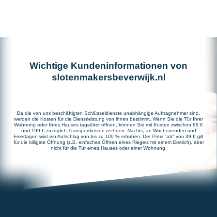
Wichtige Kundeninformationen von
slotenmakersbeverwijk.nl
Da die von uns beschäftigten Schlüsseldienste unabhängige Auftragnehmer sind,
werden die Kosten für die Dienstleistung von ihnen bestimmt. Wenn Sie die Tür Ihrer
Wohnung oder Ihres Hauses tagsüber öffnen, können Sie mit Kosten zwischen 69 €
und 199 € zuzüglich Transportkosten rechnen. Nachts, an Wochenenden und
Feiertagen wird ein Aufschlag von bis zu 100 % erhoben. Der Preis "ab" von 39 € gilt
für die billigste Öffnung (z.B. einfaches Öffnen eines Riegels mit einem Dietrich), aber
nicht für die Tür eines Hauses oder einer Wohnung.