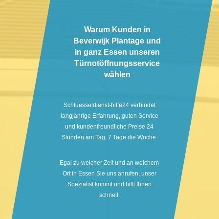
Warum Kunden in
Beverwijk Plantage und
in ganz Essen unseren
Türnotöffnungsservice
wählen
Schluesseldienst-hilfe24 verbindet
langjährige Erfahrung, guten Service
und kundenfreundliche Preise 24
Stunden am Tag, 7 Tage die Woche.
Egal zu welcher Zeit und an welchem
Ort in Essen Sie uns anrufen, unser
Spezialist kommt und hilft Ihnen
schnell.