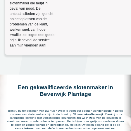
slotenmaker die helpt in
geval van nood. De
ambachtslieden zijn gericht
op het oplossen van de
problemen van de klant,
werken snel, van hoge
kwaliteit en tegen een goede
prijs. Ik beveel de service
aan mijn vrienden aan!
Een gekwalificeerde slotenmaker in
Beverwijk Plantage
Bent u buitengesloten van uw huis? Wil je je voordeur openen zonder sleutel? Bekijk
ons team van slotenmakers bij u in de buurt op Slotenmaker-Beverwijk. Dankzij onze
jarenlange ervaring met verschillende deursloten zijn wij in 98% van de gevallen in
staat om deuren zonder schade te openen. Het is bijna onmogelijk om moderne sloten
te openen zonder kennis en gereedschap. Het is in uw eigen belang dat u bij de
eerste tekenen van een defect deurmechanisme contact opneemt met een