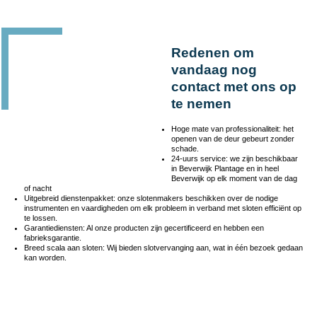
Redenen om
vandaag nog
contact met ons op
te nemen
Hoge mate van professionaliteit: het
openen van de deur gebeurt zonder
schade.
24-uurs service: we zijn beschikbaar
in Beverwijk Plantage en in heel
Beverwijk op elk moment van de dag
of nacht
Uitgebreid dienstenpakket: onze slotenmakers beschikken over de nodige
instrumenten en vaardigheden om elk probleem in verband met sloten efficiënt op
te lossen.
Garantiediensten: Al onze producten zijn gecertificeerd en hebben een
fabrieksgarantie.
Breed scala aan sloten: Wij bieden slotvervanging aan, wat in één bezoek gedaan
kan worden.