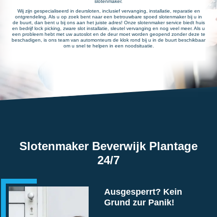
slotenmaker.
Wij zijn gespecialiseerd in deursloten, inclusief vervanging, installatie, reparatie en
ontgrendeling. Als u op zoek bent naar een betrouwbare spoed slotenmaker bij u in
de buurt, dan bent u bij ons aan het juiste adres! Onze slotenmaker service biedt huis
en bedrijf lock picking, zware slot installatie, sleutel vervanging en nog veel meer. Als u
een probleem hebt met uw autoslot en de deur moet worden geopend zonder deze te
beschadigen, is ons team van automonteurs de klok rond bij u in de buurt beschikbaar
om u snel te helpen in een noodsituatie.
Slotenmaker Beverwijk Plantage
24/7
Ausgesperrt? Kein
Grund zur Panik!