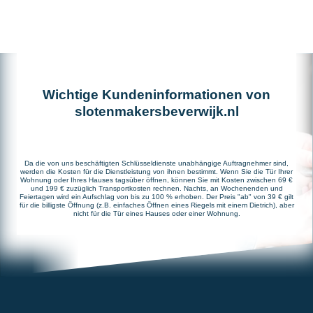
Wichtige Kundeninformationen von
slotenmakersbeverwijk.nl
Da die von uns beschäftigten Schlüsseldienste unabhängige Auftragnehmer sind,
werden die Kosten für die Dienstleistung von ihnen bestimmt. Wenn Sie die Tür Ihrer
Wohnung oder Ihres Hauses tagsüber öffnen, können Sie mit Kosten zwischen 69 €
und 199 € zuzüglich Transportkosten rechnen. Nachts, an Wochenenden und
Feiertagen wird ein Aufschlag von bis zu 100 % erhoben. Der Preis "ab" von 39 € gilt
für die billigste Öffnung (z.B. einfaches Öffnen eines Riegels mit einem Dietrich), aber
nicht für die Tür eines Hauses oder einer Wohnung.