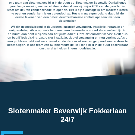
ons team van slotenmakers bij u in de buurt op Slotenmaker-Beverwijk. Dankzij onze
jarenlange ervaring met verschillende deursloten zijn wij in 98% van de gevallen in
staat om deuren zonder schade te openen. Het is bijna onmogelijk om moderne sloten
te openen zonder kennis en gereedschap. Het is in uw eigen belang dat u bij de
eerste tekenen van een defect deurmechanisme contact opneemt met een
slotenmaker.
Wij zijn gespecialiseerd in deursloten, inclusief vervanging, installatie, reparatie en
ontgrendeling. Als u op zoek bent naar een betrouwbare spoed slotenmaker bij u in
de buurt, dan bent u bij ons aan het juiste adres! Onze slotenmaker service biedt huis
en bedrijf lock picking, zware slot installatie, sleutel vervanging en nog veel meer. Als u
een probleem hebt met uw autoslot en de deur moet worden geopend zonder deze te
beschadigen, is ons team van automonteurs de klok rond bij u in de buurt beschikbaar
om u snel te helpen in een noodsituatie.
Slotenmaker Beverwijk Fokkerlaan
24/7